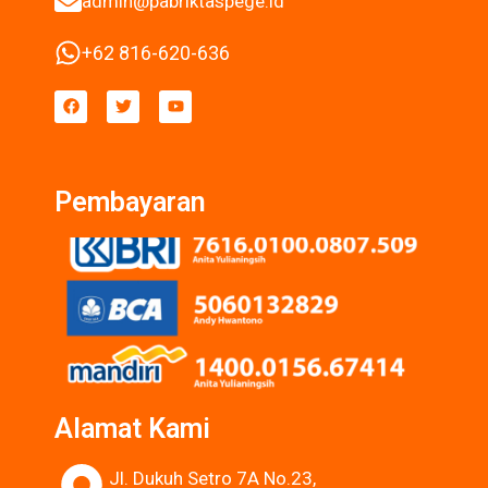
admin@pabriktaspege.id
+62 816-620-636
Pembayaran
Alamat Kami
Jl. Dukuh Setro 7A No.23,