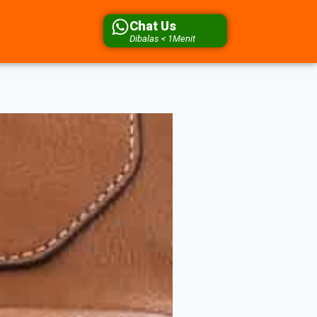
Chat Us
Dibalas < 1Menit